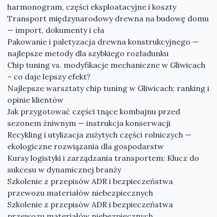
harmonogram, części eksploatacyjne i koszty
Transport międzynarodowy drewna na budowę domu
— import, dokumenty i cła
Pakowanie i paletyzacja drewna konstrukcyjnego —
najlepsze metody dla szybkiego rozładunku
Chip tuning vs. modyfikacje mechaniczne w Gliwicach
– co daje lepszy efekt?
Najlepsze warsztaty chip tuning w Gliwicach: ranking i
opinie klientów
Jak przygotować części tnące kombajnu przed
sezonem żniwnym — instrukcja konserwacji
Recykling i utylizacja zużytych części rolniczych —
ekologiczne rozwiązania dla gospodarstw
Kursy logistyki i zarządzania transportem: Klucz do
sukcesu w dynamicznej branży
Szkolenie z przepisów ADR i bezpieczeństwa
przewozu materiałów niebezpiecznych
Szkolenie z przepisów ADR i bezpieczeństwa
przewozu materiałów niebezpiecznych