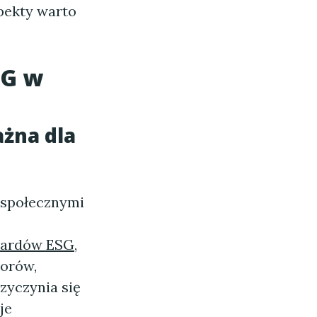
pekty warto
SG w
ażna dla
 społecznymi
dardów ESG
,
orów,
zyczynia się
je