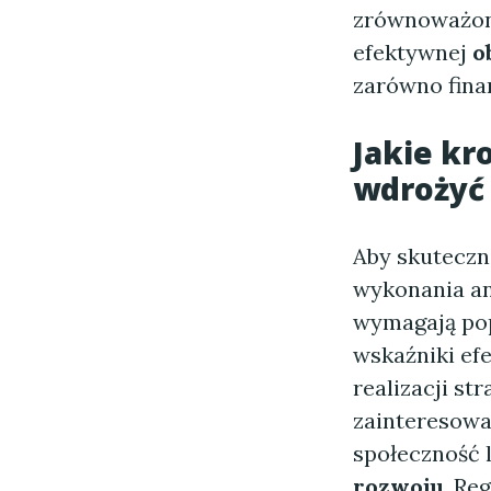
zrównoważone
efektywnej
o
zarówno finan
Jakie kr
wdrożyć 
Aby skuteczn
wykonania ana
wymagają pop
wskaźniki ef
realizacji st
zainteresowa
społeczność 
rozwoju
. Re