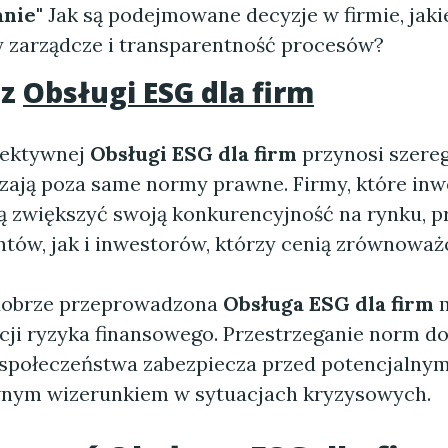
nie"
Jak są podejmowane decyzje w firmie, jakie
y zarządcze i transparentność procesów?
 z
Obsługi ESG dla firm
fektywnej
Obsługi ESG dla firm
przynosi szereg
zają poza same normy prawne. Firmy, które inw
ą zwiększyć swoją konkurencyjność na rynku, p
ntów, jak i inwestorów, którzy cenią zrównoważ
dobrze przeprowadzona
Obsługa ESG dla firm
m
cji ryzyka finansowego. Przestrzeganie norm d
 społeczeństwa zabezpiecza przed potencjalnym
wnym wizerunkiem w sytuacjach kryzysowych.