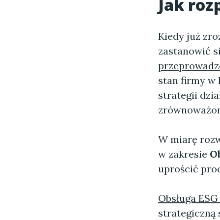
Jak roz
Kiedy już zr
zastanowić s
przeprowadz
stan firmy w
strategii dzi
zrównoważon
W miarę rozwo
w zakresie
Ob
uprościć pro
Obsługa ESG 
strategiczną 