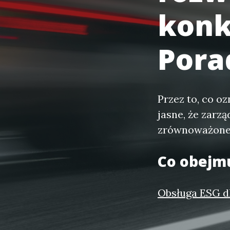
konk
Pora
Przez to, co o
jasne, że zarz
zrównoważoneg
Co obejm
Obsługa ESG dl