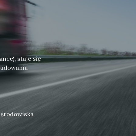
nce), staje się
 budowania
y środowiska