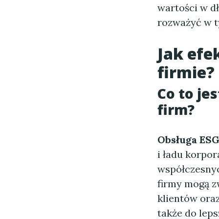
wartości w d
rozważyć w t
Jak efe
firmie?
Co to je
firm?
Obsługa ES
i ładu korpo
współczesnyc
firmy mogą z
klientów oraz
także do leps