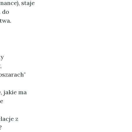
nance), staje
m do
twa.
ny
,
bszarach"
, jakie ma
je
lacje z
?