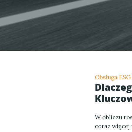
Obsługa ESG 
Dlacze
Kluczow
W obliczu ro
coraz więcej