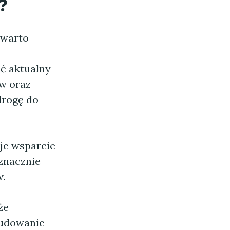
?
, warto
ć aktualny
ów oraz
 drogę do
uje wsparcie
 znacznie
.
że
 budowanie