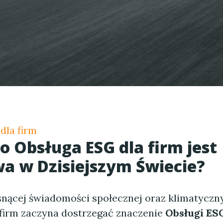
dla firm
go
Obsługa ESG dla firm
jest
a w Dzisiejszym Świecie?
snącej świadomości społecznej oraz klimatycz
 firm zaczyna dostrzegać znaczenie
Obsługi ESG