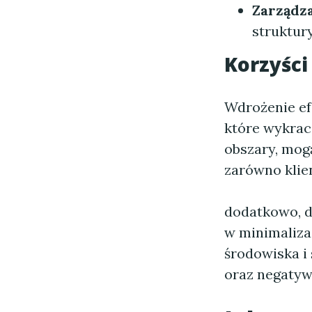
Zarządza
struktur
Korzyści
Wdrożenie e
które wykrac
obszary, mog
zarówno klie
dodatkowo, 
w minimaliza
środowiska i
oraz negaty