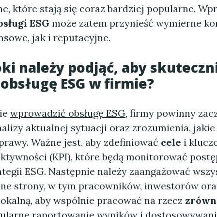
, które stają się coraz bardziej popularne. W
bsługi ESG
może zatem przynieść wymierne kor
sowe, jak i reputacyjne.
oki należy podjąć, aby skuteczn
obsługę ESG w firmie?
ie
wprowadzić obsługę ESG
, firmy powinny zac
lizy aktualnej sytuacji oraz zrozumienia, jakie
rawy. Ważne jest, aby zdefiniować
cele
i klucz
ektywności (KPI), które będą monitorować post
rategii ESG. Następnie należy zaangażować wszy
ne strony, w tym pracowników, inwestorów ora
lokalną, aby wspólnie pracować na rzecz
zrówn
gularne raportowanie wyników i dostosowywanie