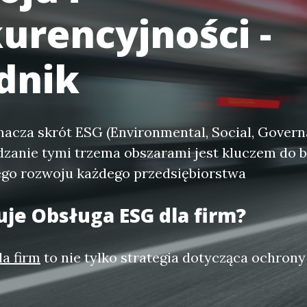
urencyjności -
dnik
znacza skrót ESG (Environmental, Social, Governa
ądzanie tymi trzema obszarami jest kluczem do
o rozwoju każdego przedsiębiorstwa
uje
Obsługa ESG dla firm
?
a firm
to nie tylko strategia dotycząca ochron