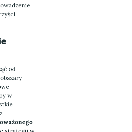
prowadzenie
zyści
ie
ząć od
 obszary
owe
ępy w
stkie
z
oważonego
 strategii w