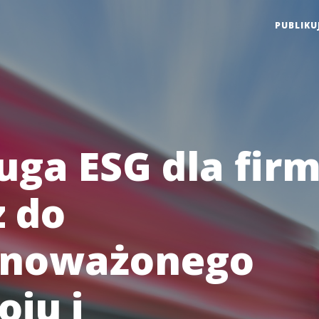
PUBLIKU
uga ESG dla firm
z do
wnoważonego
oju i