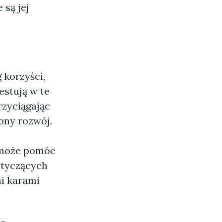
 są jej
 korzyści,
estują w te
rzyciągając
ony rozwój.
oże pomóc
otyczących
i karami