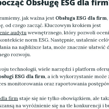
począć
Obsługę ESG dla firm
ozumiemy, jak ważna jest
Obsługa ESG dla firm
ię, od czego zacząć. Kluczowym krokiem jest
enie audytu
wewnętrznego, który pozwoli oceni
 kontekście norm ESG. Następnie, ustalenie cel
ałania na najbliższe lata, może znacznie ułatwić
ego rozwoju.
ju technologii, wiele narzędzi i platform ofer
sługi ESG dla firm
, a ich wykorzystanie może
ces monitorowania oraz raportowania postępów
dla firm
staje się nie tylko obowiązkiem, ale tak
szansą na wyróżnienie się na tle konkurencji i