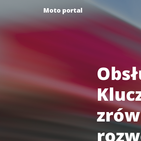
Moto portal
Obsł
Kluc
zró
rozw