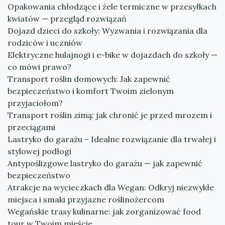
Opakowania chłodzące i żele termiczne w przesyłkach
kwiatów — przegląd rozwiązań
Dojazd dzieci do szkoły: Wyzwania i rozwiązania dla
rodziców i uczniów
Elektryczne hulajnogi i e-bike w dojazdach do szkoły —
co mówi prawo?
Transport roślin domowych: Jak zapewnić
bezpieczeństwo i komfort Twoim zielonym
przyjaciołom?
Transport roślin zimą: jak chronić je przed mrozem i
przeciągami
Lastryko do garażu – Idealne rozwiązanie dla trwałej i
stylowej podłogi
Antypoślizgowe lastryko do garażu — jak zapewnić
bezpieczeństwo
Atrakcje na wycieczkach dla Wegan: Odkryj niezwykłe
miejsca i smaki przyjazne roślinożercom
Wegańskie trasy kulinarne: jak zorganizować food
tour w Twoim mieście