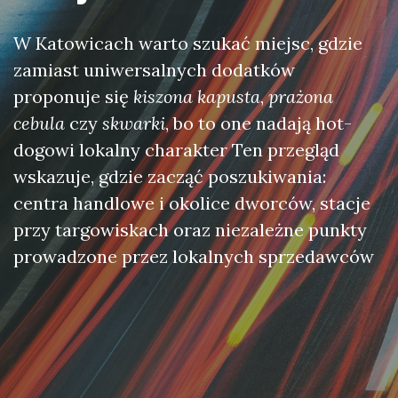
W Katowicach warto szukać miejsc, gdzie
zamiast uniwersalnych dodatków
proponuje się
kiszona kapusta
,
prażona
cebula
czy
skwarki
, bo to one nadają hot-
dogowi lokalny charakter Ten przegląd
wskazuje, gdzie zacząć poszukiwania:
centra handlowe i okolice dworców, stacje
przy targowiskach oraz niezależne punkty
prowadzone przez lokalnych sprzedawców