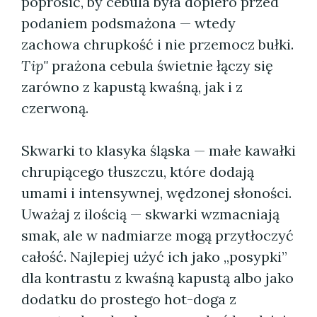
poprosić, by cebula była dopiero przed
podaniem podsmażona — wtedy
zachowa chrupkość i nie przemocz bułki.
Tip"
prażona cebula świetnie łączy się
zarówno z kapustą kwaśną, jak i z
czerwoną.
Skwarki to klasyka śląska — małe kawałki
chrupiącego tłuszczu, które dodają
umami i intensywnej, wędzonej słoności.
Uważaj z ilością — skwarki wzmacniają
smak, ale w nadmiarze mogą przytłoczyć
całość. Najlepiej użyć ich jako „posypki”
dla kontrastu z kwaśną kapustą albo jako
dodatku do prostego hot-doga z