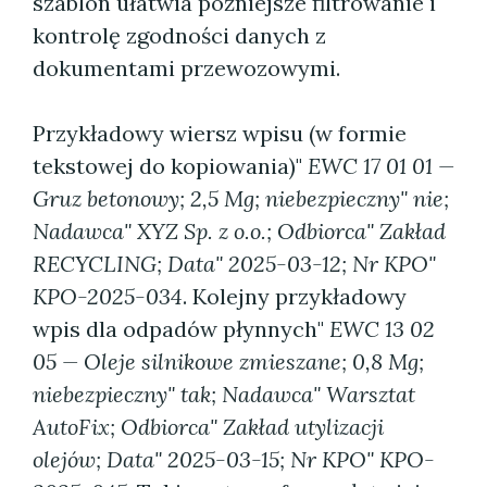
szablon ułatwia późniejsze filtrowanie i
kontrolę zgodności danych z
dokumentami przewozowymi.
Przykładowy wiersz wpisu (w formie
tekstowej do kopiowania)"
EWC 17 01 01 —
Gruz betonowy; 2,5 Mg; niebezpieczny" nie;
Nadawca" XYZ Sp. z o.o.; Odbiorca" Zakład
RECYCLING; Data" 2025-03-12; Nr KPO"
KPO-2025-034
. Kolejny przykładowy
wpis dla odpadów płynnych"
EWC 13 02
05 — Oleje silnikowe zmieszane; 0,8 Mg;
niebezpieczny" tak; Nadawca" Warsztat
AutoFix; Odbiorca" Zakład utylizacji
olejów; Data" 2025-03-15; Nr KPO" KPO-