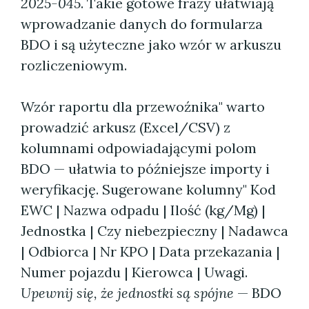
2025-045
. Takie gotowe frazy ułatwiają
wprowadzanie danych do formularza
BDO i są użyteczne jako wzór w arkuszu
rozliczeniowym.
Wzór raportu dla przewoźnika" warto
prowadzić arkusz (Excel/CSV) z
kolumnami odpowiadającymi polom
BDO — ułatwia to późniejsze importy i
weryfikację. Sugerowane kolumny" Kod
EWC | Nazwa odpadu | Ilość (kg/Mg) |
Jednostka | Czy niebezpieczny | Nadawca
| Odbiorca | Nr KPO | Data przekazania |
Numer pojazdu | Kierowca | Uwagi.
Upewnij się, że jednostki są spójne
— BDO