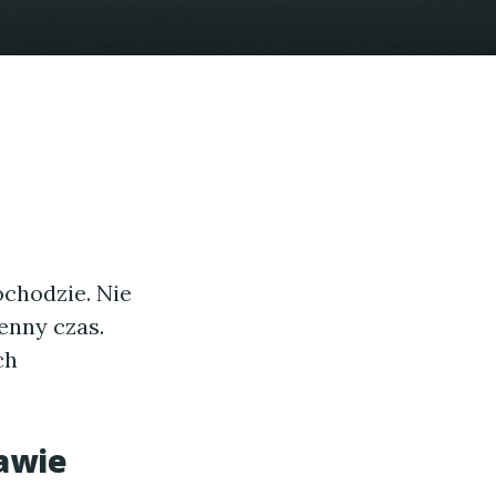
chodzie. Nie
enny czas.
ch
tawie