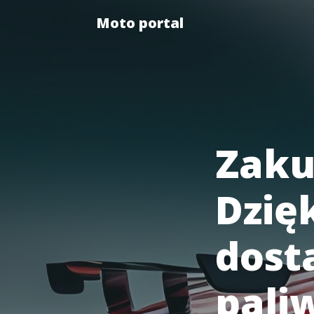
Moto portal
Zaku
Dzię
dost
pali