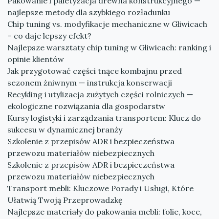
Pakowanie i paletyzacja drewna konstrukcyjnego —
najlepsze metody dla szybkiego rozładunku
Chip tuning vs. modyfikacje mechaniczne w Gliwicach
– co daje lepszy efekt?
Najlepsze warsztaty chip tuning w Gliwicach: ranking i
opinie klientów
Jak przygotować części tnące kombajnu przed
sezonem żniwnym — instrukcja konserwacji
Recykling i utylizacja zużytych części rolniczych —
ekologiczne rozwiązania dla gospodarstw
Kursy logistyki i zarządzania transportem: Klucz do
sukcesu w dynamicznej branży
Szkolenie z przepisów ADR i bezpieczeństwa
przewozu materiałów niebezpiecznych
Szkolenie z przepisów ADR i bezpieczeństwa
przewozu materiałów niebezpiecznych
Transport mebli: Kluczowe Porady i Usługi, Które
Ułatwią Twoją Przeprowadzkę
Najlepsze materiały do pakowania mebli: folie, koce,