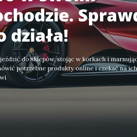
chodzie. Spraw
o działa!
 jeździć do sklepów, stojąc w korkach i marnują
wić potrzebne produkty online i czekać na ich
zwi