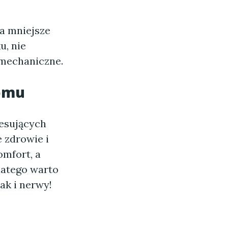
a mniejsze
u, nie
 mechaniczne.
domu
resujących
 zdrowie i
omfort, a
latego warto
ak i nerwy!