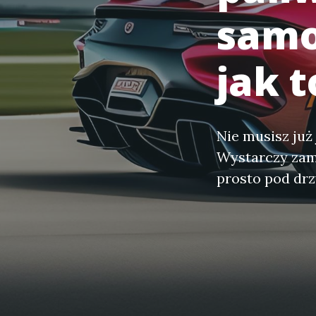
samo
jak t
Nie musisz już
Wystarczy zamó
prosto pod dr