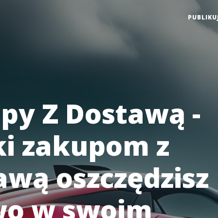
PUBLIKU
py Z Dostawą -
ki zakupom z
awą oszczędzisz
wo w swoim