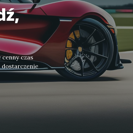
dź,
c cenny czas
 dostarczenie